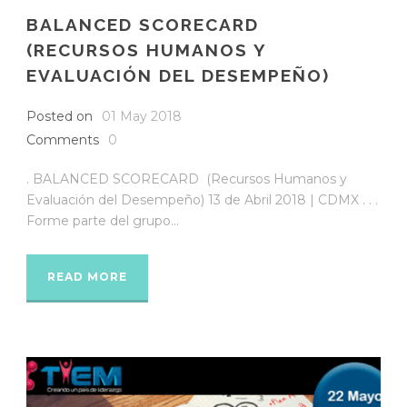
BALANCED SCORECARD
(RECURSOS HUMANOS Y
EVALUACIÓN DEL DESEMPEÑO)
Posted on
01 May 2018
Comments
0
. BALANCED SCORECARD (Recursos Humanos y
Evaluación del Desempeño) 13 de Abril 2018 | CDMX . . .
Forme parte del grupo...
READ MORE