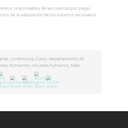
edios, responsables de las cuentas por pagar,
ceso de la adquisición de los insumos necesarios
pras
,
conferencia
,
Curso
,
departamento de
pras
,
formación
,
recursos humanos
,
taller