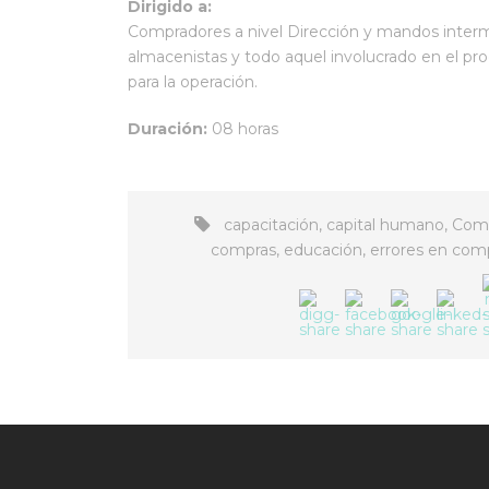
Dirigido a:
Compradores a nivel Dirección y mandos interm
almacenistas y todo aquel involucrado en el pro
para la operación.
Duración:
08 horas
capacitación
,
capital humano
,
Com
compras
,
educación
,
errores en com