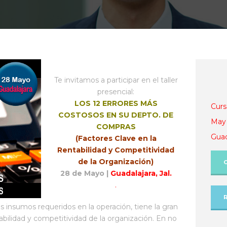
Te invitamos a participar en el taller
presencial:
LOS 12 ERRORES MÁS
Curs
COSTOSOS EN SU DEPTO. DE
May 
COMPRAS
Guada
(Factores Clave en la
Rentabilidad y Competitividad
de la Organización)
28 de Mayo |
Guadalajara, Jal.
.
insumos requeridos en la operación, tiene la gran
abilidad y competitividad de la organización. En no