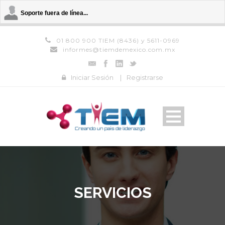
Soporte fuera de línea...
01 800 900 TIEM (8436) y 5611-0969
informes@tiemdemexico.com.mx
Iniciar Sesión
|
Registrarse
SERVICIOS