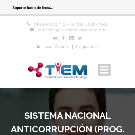
Soporte fuera de línea...
01 800 900 TIEM (8436) y 5611-0969
informes@tiemdemexico.com.mx
Iniciar Sesión
|
Registrarse
SISTEMA NACIONAL
ANTICORRUPCIÓN (PROG.