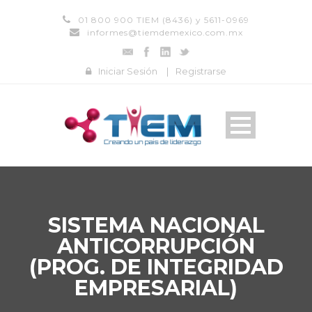
01 800 900 TIEM (8436) y 5611-0969
informes@tiemdemexico.com.mx
Iniciar Sesión
|
Registrarse
SISTEMA NACIONAL
ANTICORRUPCIÓN
(PROG. DE INTEGRIDAD
EMPRESARIAL)