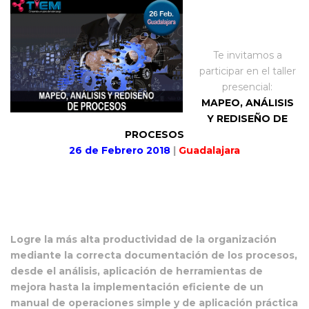
.
Te invitamos a
participar en el taller
presencial:
MAPEO, ANÁLISIS
Y REDISEÑO DE
PROCESOS
26 de Febrero 2018
|
Guadalajara
.
.
Logre la más alta productividad de la organización
mediante la correcta documentación de los procesos,
desde el análisis, aplicación de herramientas de
mejora hasta la implementación eficiente de un
manual de operaciones simple y de aplicación práctica