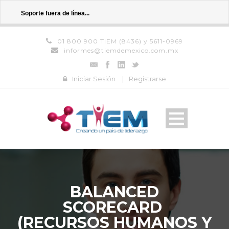
Soporte fuera de línea...
01 800 900 TIEM (8436) y 5611-0969
informes@tiemdemexico.com.mx
Iniciar Sesión
|
Registrarse
BALANCED
SCORECARD
(RECURSOS HUMANOS Y