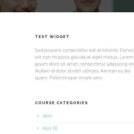
TEXT WIDGET
Sed posuere consectetur est at lobortis. Donec
elit non mi porta gravida at eget metus. Lorem
ipsum dolor sit amet, consectetur adipiscing elit
Nullam id dolor id nibh ultricies. Aenean eu leo
quam. Pellentesque ornare sem.
COURSE CATEGORIES
Abril
Abril 18