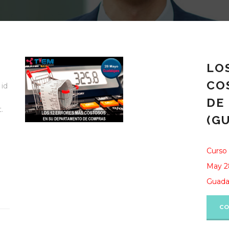
LO
CO
 id
DE
.
(G
Curso 
May 2
Guadal
CO