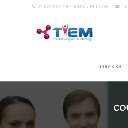
01 800 900 TIEM (8436) y 5611-0969
in
SERVICIOS
CO