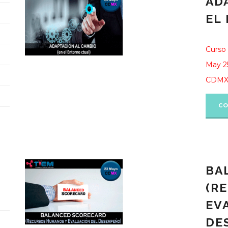
AD
EL
Curso 
May 2
CDM
CO
BA
(R
EV
DE