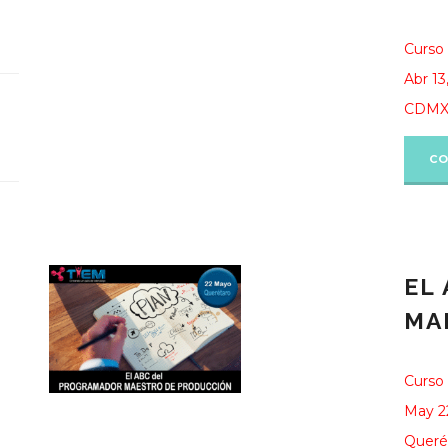
Curso 
Abr 13
CDM
CO
EL
MA
Curso 
May 2
Queré