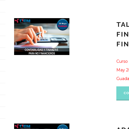
TA
FI
FI
Curso 
May 2
Guadal
CO