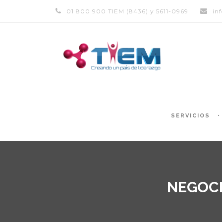
01 800 900 TIEM (8436) y 5611-0969
in
SERVICIOS
NEGOCI