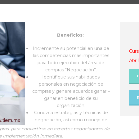
Beneficios:
Incremente su potencial en una de
Curs
las competencias más importantes
Abr 
para todo ejecutivo del área de
compras “Negociación”.
Identifique sus habilidades
personales en negociación de
compras y genere acuerdos ganar –
ganar en beneficio de su
organización.
Conozca estrategias y técnicas de
negociación, así como manejo de
pras, para convertirse en expertos negociadores de
de implementación inmediata.