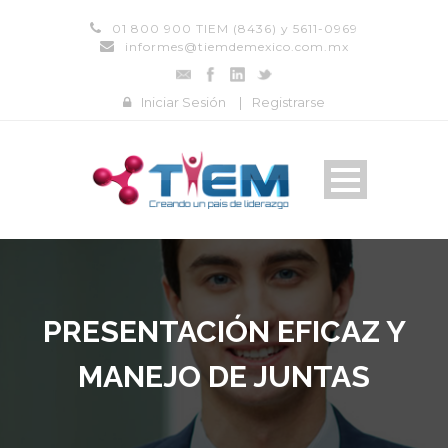
01 800 900 TIEM (8436) y 5611-0969
informes@tiemdemexico.com.mx
Iniciar Sesión
|
Registrarse
PRESENTACIÓN EFICAZ Y
MANEJO DE JUNTAS