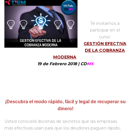
.
Te invitamos a
participar en el
curso:
GESTIÓN EFECTIVA
DE LA COBRANZA
MODERNA
19 de Febrero 2018 | CD
MX
.
.
¡Descubra el modo rápido, fácil y legal de recuperar su
dinero!
Usted conocerá docenas de secretos que las empresas
más efectivas usan para que los deudores paguen rápido,