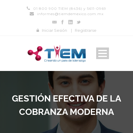
01 800 900 TIEM (8436) y 5611-0969
informes@tiemdemexico.com.mx
Iniciar Sesión
|
Registrarse
GESTIÓN EFECTIVA DE LA
COBRANZA MODERNA