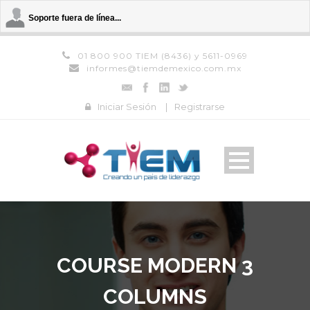
Soporte fuera de línea...
01 800 900 TIEM (8436) y 5611-0969
informes@tiemdemexico.com.mx
Iniciar Sesión
|
Registrarse
COURSE MODERN 3
COLUMNS