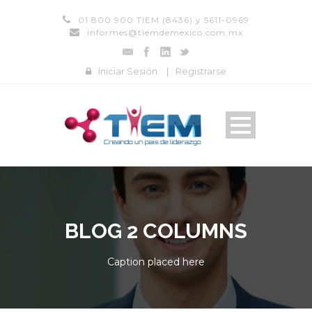
01 800 900 TIEM (8436) y 5611-0969
informes@tiemdemexico.com.mx
Iniciar Sesión
|
Registrarse
BLOG 2 COLUMNS
Caption placed here