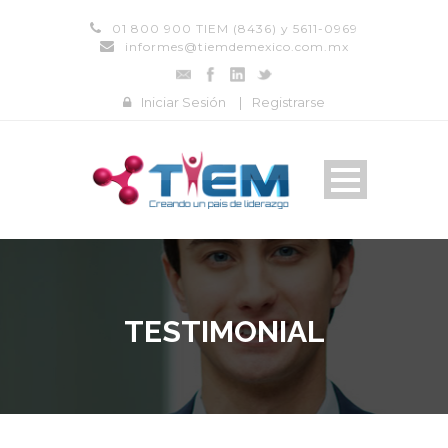
01 800 900 TIEM (8436) y 5611-0969
informes@tiemdemexico.com.mx
Iniciar Sesión
|
Registrarse
TESTIMONIAL