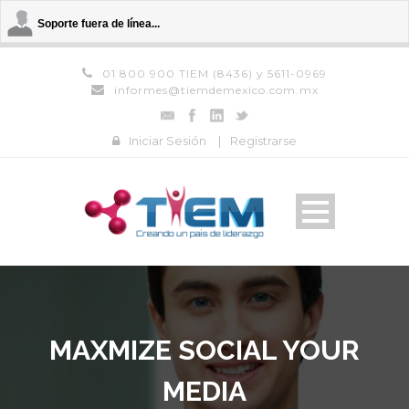
Soporte fuera de línea...
01 800 900 TIEM (8436) y 5611-0969
informes@tiemdemexico.com.mx
Iniciar Sesión
|
Registrarse
MAXMIZE SOCIAL YOUR
MEDIA