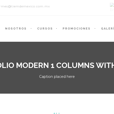
ormes@tiemdemexico.com.mx
NOSOTROS
CURSOS
PROMOCIONES
GALER
LIO MODERN 1 COLUMNS WITH
Caption placed here
ALL