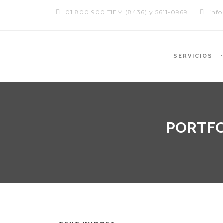
01 800 900 TIEM (8436) y 5611-0969
inf
SERVICIOS
PORTFO