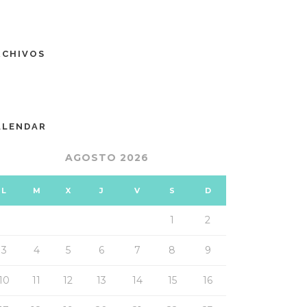
RCHIVOS
ALENDAR
AGOSTO 2026
L
M
X
J
V
S
D
1
2
3
4
5
6
7
8
9
10
11
12
13
14
15
16