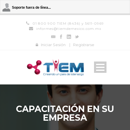
Soporte fuera de línea...
01 800 900 TIEM (8436) y 5611-0969
informes@tiemdemexico.com.mx
Iniciar Sesión
|
Registrarse
CAPACITACIÓN EN SU
EMPRESA