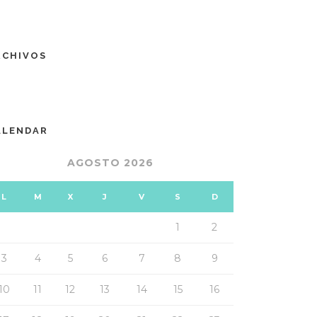
RCHIVOS
ALENDAR
AGOSTO 2026
L
M
X
J
V
S
D
1
2
3
4
5
6
7
8
9
10
11
12
13
14
15
16