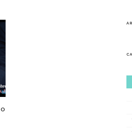
A
C
TO