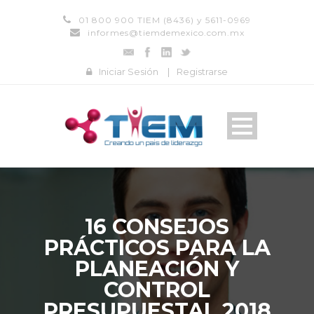
01 800 900 TIEM (8436) y 5611-0969
informes@tiemdemexico.com.mx
Iniciar Sesión
|
Registrarse
16 CONSEJOS
PRÁCTICOS PARA LA
PLANEACIÓN Y
CONTROL
PRESUPUESTAL 2018