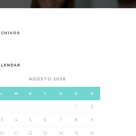
RCHIVOS
ALENDAR
AGOSTO 2026
L
M
X
J
V
S
D
1
2
3
4
5
6
7
8
9
10
11
12
13
14
15
16