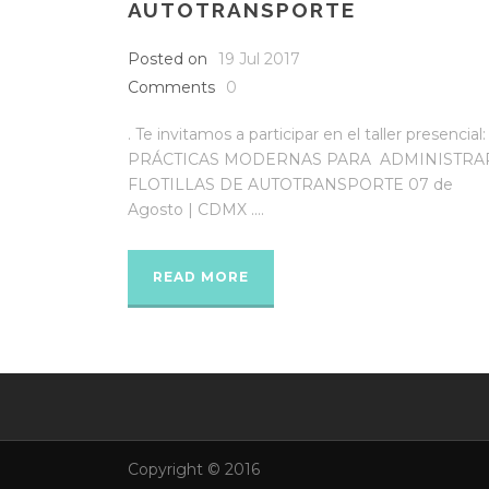
AUTOTRANSPORTE
Posted on
19 Jul 2017
Comments
0
. Te invitamos a participar en el taller presencial:
PRÁCTICAS MODERNAS PARA ADMINISTRA
FLOTILLAS DE AUTOTRANSPORTE 07 de
Agosto | CDMX ....
READ MORE
Copyright © 2016