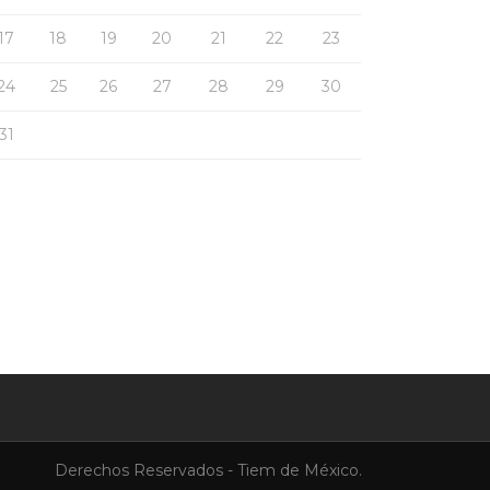
17
18
19
20
21
22
23
24
25
26
27
28
29
30
31
Derechos Reservados - Tiem de México.