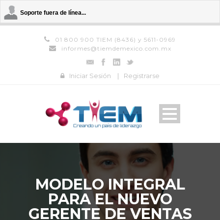
Soporte fuera de línea...
01 800 900 TIEM (8436) y 5611-0969
informes@tiemdemexico.com.mx
Iniciar Sesión
|
Registrarse
MODELO INTEGRAL
PARA EL NUEVO
GERENTE DE VENTAS