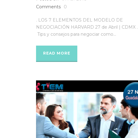
Comments
0
. LOS 7 ELEMENTOS DEL MODELO DE
NEGOCIACIÓN HARVARD 27 de Abril | CDMX . 
Tips y consejos para negociar como...
READ MORE