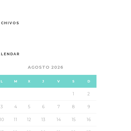
RCHIVOS
ALENDAR
AGOSTO 2026
L
M
X
J
V
S
D
1
2
3
4
5
6
7
8
9
10
11
12
13
14
15
16