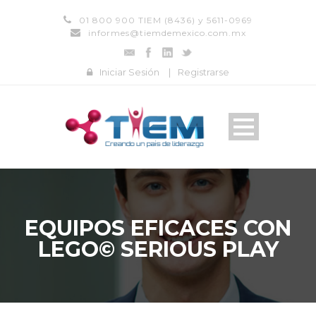
01 800 900 TIEM (8436) y 5611-0969
informes@tiemdemexico.com.mx
Iniciar Sesión
|
Registrarse
EQUIPOS EFICACES CON
LEGO© SERIOUS PLAY