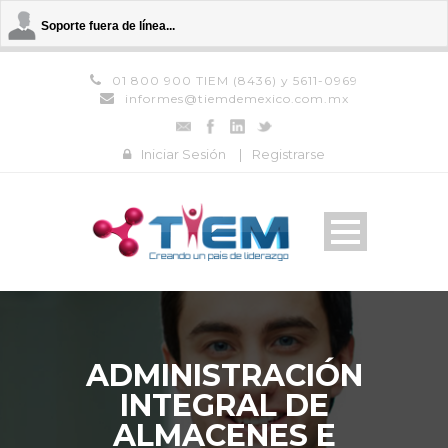
Soporte fuera de línea...
01 800 900 TIEM (8436) y 5611-0969
informes@tiemdemexico.com.mx
Iniciar Sesión
|
Registrarse
ADMINISTRACIÓN
INTEGRAL DE
ALMACENES E