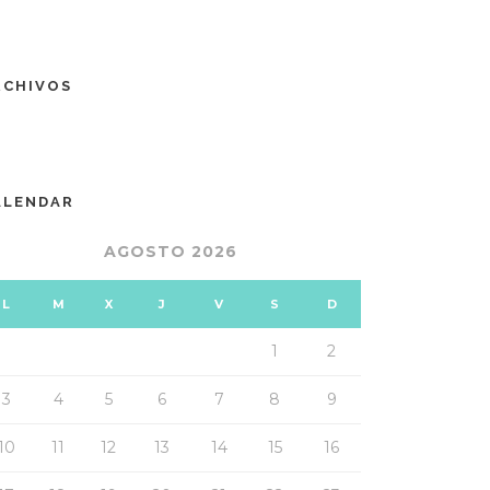
RCHIVOS
ALENDAR
AGOSTO 2026
L
M
X
J
V
S
D
1
2
3
4
5
6
7
8
9
10
11
12
13
14
15
16