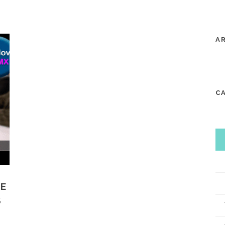
A
C
DE
S