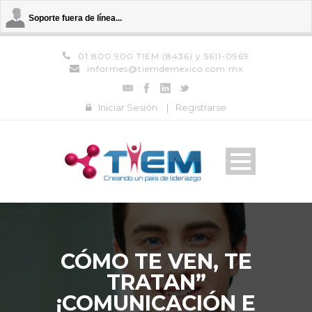
Soporte fuera de línea...
01 800 900 TIEM (8436) y 5611-0969
informes@tiemdemexico.com.mx
Iniciar Sesión
|
Registrarse
CÓMO TE VEN, TE
TRATAN”
¡COMUNICACIÓN E