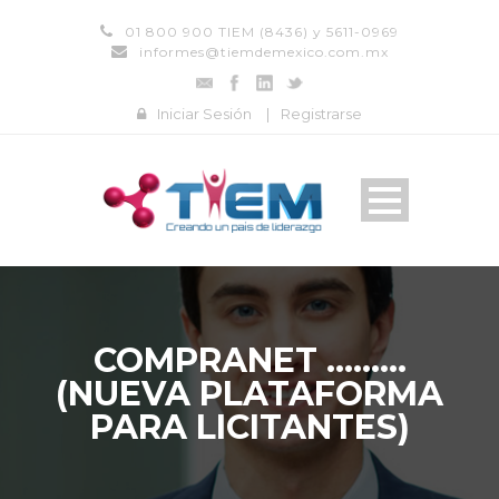
01 800 900 TIEM (8436) y 5611-0969
informes@tiemdemexico.com.mx
Iniciar Sesión
|
Registrarse
COMPRANET ………
(NUEVA PLATAFORMA
PARA LICITANTES)