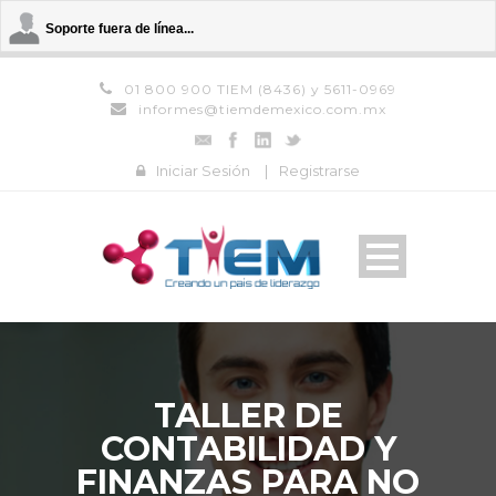
Soporte fuera de línea...
01 800 900 TIEM (8436) y 5611-0969
informes@tiemdemexico.com.mx
Iniciar Sesión
|
Registrarse
TALLER DE
CONTABILIDAD Y
FINANZAS PARA NO