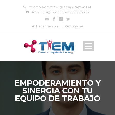
01 800 900 TIEM (8436) y 5611-0969
informes@tiemdemexico.com.mx
Iniciar Sesión
|
Registrarse
EMPODERAMIENTO Y
SINERGIA CON TU
EQUIPO DE TRABAJO