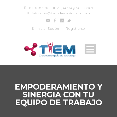
01 800 900 TIEM (8436) y 5611-0969
informes@tiemdemexico.com.mx
Iniciar Sesión
|
Registrarse
EMPODERAMIENTO Y
SINERGIA CON TU
EQUIPO DE TRABAJO