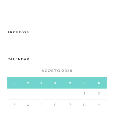
ARCHIVOS
CALENDAR
AGOSTO 2026
L
M
X
J
V
S
D
1
2
3
4
5
6
7
8
9