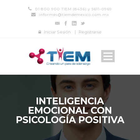
01 800 900 TIEM (8436) y 5611-0969
informes@tiemdemexico.com.mx
Iniciar Sesión
|
Registrarse
INTELIGENCIA
EMOCIONAL CON
PSICOLOGÍA POSITIVA