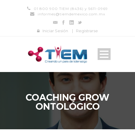
01 800 900 TIEM (8436) y 5611-0969
informes@tiemdemexico.com.mx
Iniciar Sesión
|
Registrarse
COACHING GROW
ONTOLÓGICO