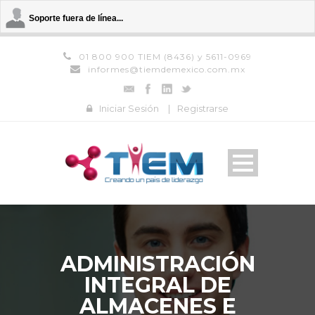
Soporte fuera de línea...
01 800 900 TIEM (8436) y 5611-0969
informes@tiemdemexico.com.mx
Iniciar Sesión
|
Registrarse
ADMINISTRACIÓN
INTEGRAL DE
ALMACENES E