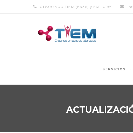
01 800 900 TIEM (8436) y 5611-0969
in
SERVICIOS
ACTUALIZACI