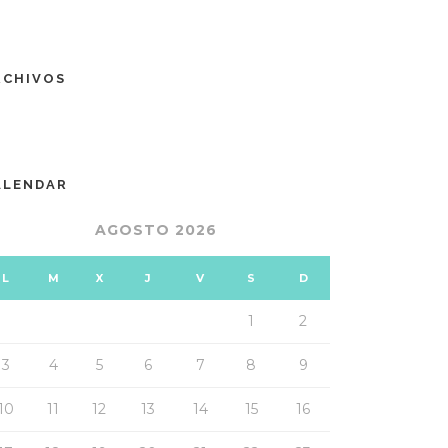
RCHIVOS
ALENDAR
AGOSTO 2026
L
M
X
J
V
S
D
1
2
3
4
5
6
7
8
9
10
11
12
13
14
15
16