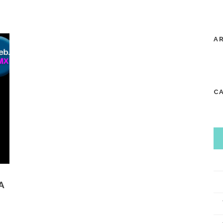
A
C
A