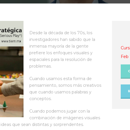
Desde la década de los 70s, los
investigadores han sabido que la
inmensa mayoría de la gente
Curs
prefiere los enfoques visuales y
Feb 
espaciales para la resolución de
problemas.
Cuando usamos esta forma de
pensamiento, somos más creativos
que cuando usamos palabras y
conceptos.
Cuando podemos jugar con la
combinación de imágenes visuales
de ideas que sean distintas y sorprendentes.