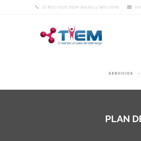
01 800 900 TIEM (8436) y 5611-0969
in
SERVICIOS
PLAN D