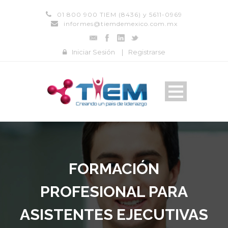
01 800 900 TIEM (8436) y 5611-0969
informes@tiemdemexico.com.mx
Iniciar Sesión
|
Registrarse
FORMACIÓN
PROFESIONAL PARA
ASISTENTES EJECUTIVAS