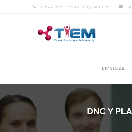
01 800 900 TIEM (8436) y 5611-0969
in
SERVICIOS
DNC Y PL