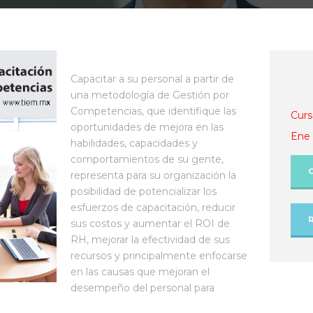
Capacitar a su personal a partir de
una metodología de Gestión por
Competencias, que identifique las
Curs
oportunidades de mejora en las
Ene 
habilidades, capacidades y
comportamientos de su gente,
representa para su organización la
posibilidad de potencializar los
esfuerzos de capacitación, reducir
sus costos y aumentar el ROI de
RH, mejorar la efectividad de sus
recursos y principalmente enfocarse
en las causas que mejoran el
desempeño del personal para