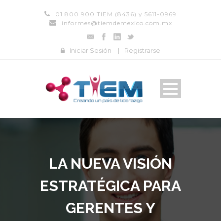
01 800 900 TIEM (8436) y 5611-0969
informes@tiemdemexico.com.mx
Iniciar Sesión
|
Registrarse
LA NUEVA VISIÓN
ESTRATÉGICA PARA
GERENTES Y