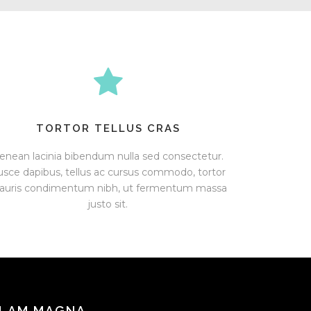
TORTOR TELLUS CRAS
enean lacinia bibendum nulla sed consectetur.
usce dapibus, tellus ac cursus commodo, tortor
auris condimentum nibh, ut fermentum massa
justo sit.
LLAM MAGNA