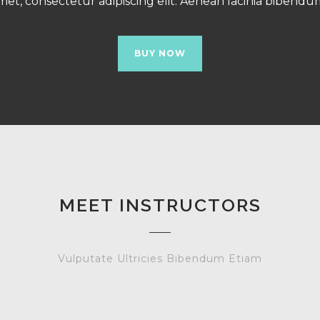
met, consectetur adipiscing elit. Aenean lacinia bibendu
BUY NOW
MEET INSTRUCTORS
Vulputate Ultricies Bibendum Etiam