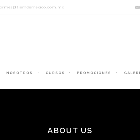
formes@tiemdemexico.com.mx
NOSOTROS
CURSOS
PROMOCIONES
GALER
ABOUT US