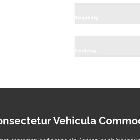
Speaking
Cooking
onsectetur Vehicula Commo