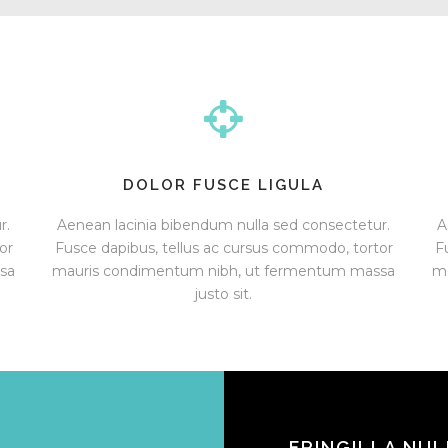
DOLOR FUSCE LIGULA
r.
Aenean lacinia bibendum nulla sed consectetur.
A
or
Fusce dapibus, tellus ac cursus commodo, tortor
F
sa
mauris condimentum nibh, ut fermentum massa
m
justo sit.
FRINGILLA NU