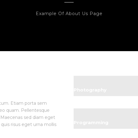
Example Of About Us Page
Photography
ntum. Etiam porta sem
eo quam. Pellentesque
. Maecenas sed diam eget
Programming
quis risus eget urna mollis