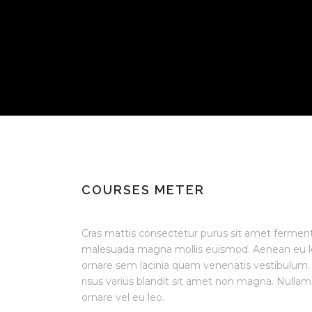
COURSES METER
Cras mattis consectetur purus sit amet ferme
malesuada magna mollis euismod. Aenean eu l
ornare sem lacinia quam venenatis vestibulum
risus varius blandit sit amet non magna. Nullam 
ornare vel eu leo.