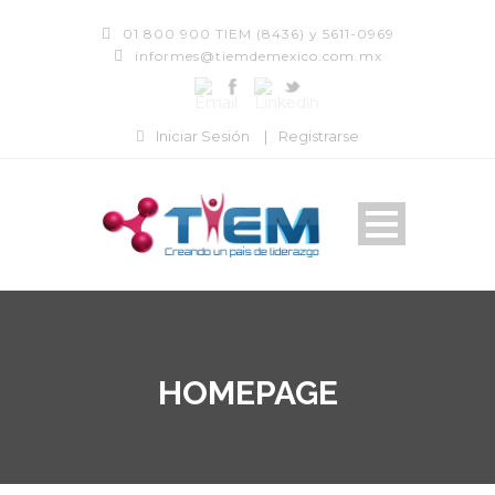
01 800 900 TIEM (8436) y 5611-0969
informes@tiemdemexico.com.mx
Iniciar Sesión
|
Registrarse
HOMEPAGE