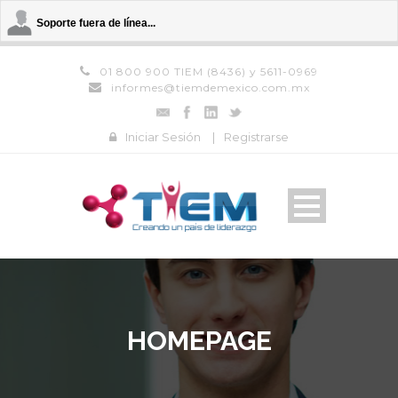
Soporte fuera de línea...
01 800 900 TIEM (8436) y 5611-0969
informes@tiemdemexico.com.mx
Iniciar Sesión
|
Registrarse
HOMEPAGE