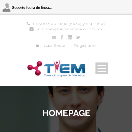
Soporte fuera de línea...
01 800 900 TIEM (8436) y 5611-0969
informes@tiemdemexico.com.mx
Iniciar Sesión
|
Registrarse
HOMEPAGE