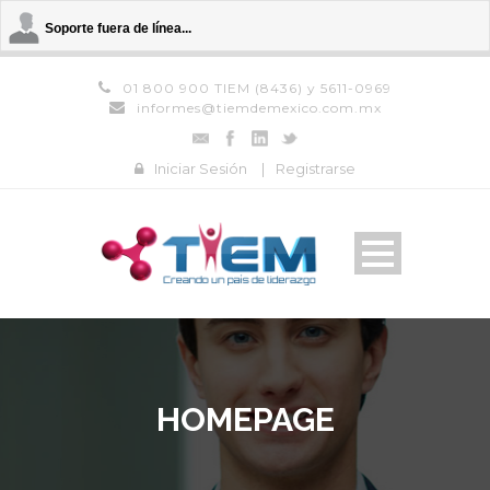
Soporte fuera de línea...
01 800 900 TIEM (8436) y 5611-0969
informes@tiemdemexico.com.mx
Iniciar Sesión
|
Registrarse
HOMEPAGE